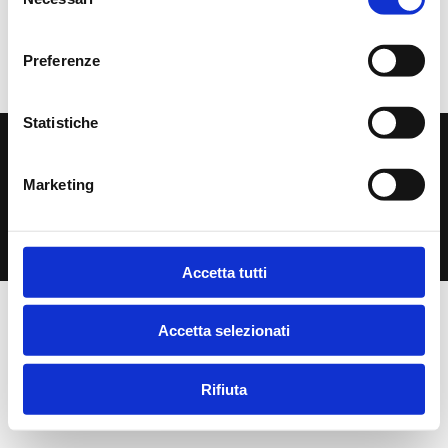
Recent Comments
del
consenso
A WordPress Commenter
su
Hello world!
Preferenze
Statistiche
© 2024
Studio Monica Melani
– P.IVA 10816270150
Via della Commenda, 25 - 20122 Milano
Marketing
info@studiomelani.eu
Privacy Policy
-
Cookie Policy
| Powered by
Ingage
Srl
Accetta tutti
Accetta selezionati
Rifiuta