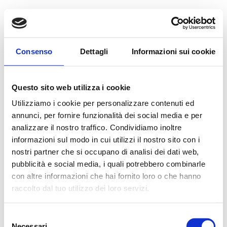
Consenso
Dettagli
Informazioni sui cookie
Hello world!
da
admin
|
Feb 29, 2024
|
Uncategorized
Questo sito web utilizza i cookie
Utilizziamo i cookie per personalizzare contenuti ed
Welcome to WordPress. This is your first post. Edit or
annunci, per fornire funzionalità dei social media e per
delete it, then start writing!
analizzare il nostro traffico. Condividiamo inoltre
informazioni sul modo in cui utilizzi il nostro sito con i
nostri partner che si occupano di analisi dei dati web,
Cerca
pubblicità e social media, i quali potrebbero combinarle
con altre informazioni che hai fornito loro o che hanno
Recent Posts
raccolto dal tuo utilizzo dei loro servizi.
Hello world!
Selezione
Necessari